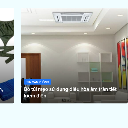
TIN VĂN PHÒNG
n,
Bỏ túi mẹo sử dụng điều hòa âm trần tiết
kiệm điện