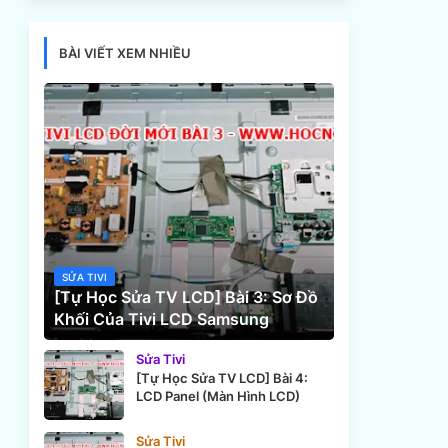
BÀI VIẾT XEM NHIỀU
SỬA TIVI
[Tự Học Sửa TV LCD] Bài 3: Sơ Đồ
Khối Của Tivi LCD Samsung
Sửa Tivi
[Tự Học Sửa TV LCD] Bài 4:
LCD Panel (Màn Hình LCD)
Sửa Tivi