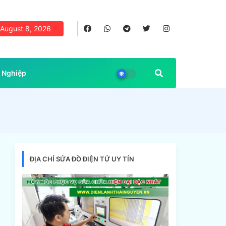
August 8, 2026
 Nghiệp
ĐỊA CHỈ SỬA ĐỒ ĐIỆN TỬ UY TÍN