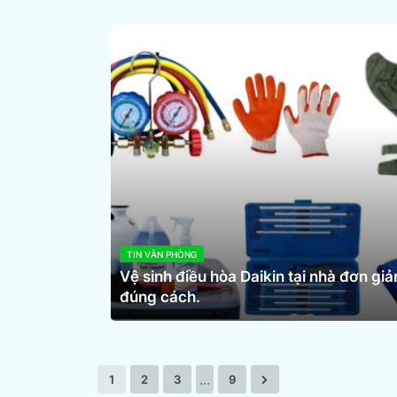
TIN VĂN PHÒNG
Vệ sinh điều hòa Daikin tại nhà đơn giả
đúng cách.
...
1
2
3
9