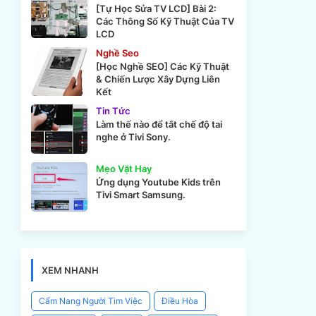
[Tự Học Sửa TV LCD] Bài 2:
Các Thông Số Kỹ Thuật Của TV
LCD
Nghề Seo
[Học Nghề SEO] Các Kỹ Thuật
& Chiến Lược Xây Dựng Liên
Kết
Tin Tức
Làm thế nào để tắt chế độ tai
nghe ở Tivi Sony.
Mẹo Vặt Hay
Ứng dụng Youtube Kids trên
Tivi Smart Samsung.
XEM NHANH
Cẩm Nang Người Tìm Việc
Điều Hòa