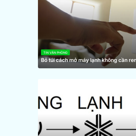
TIN VĂN PHÒNG
Bỏ túi cách mở máy lạnh không cần re