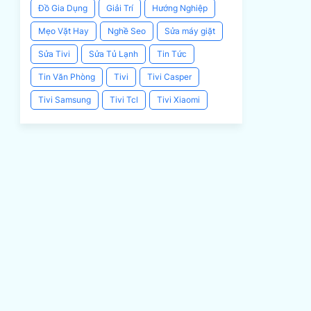
Đồ Gia Dụng
Giải Trí
Hướng Nghiệp
Mẹo Vặt Hay
Nghề Seo
Sửa máy giặt
Sửa Tivi
Sửa Tủ Lạnh
Tin Tức
Tin Văn Phòng
Tivi
Tivi Casper
Tivi Samsung
Tivi Tcl
Tivi Xiaomi