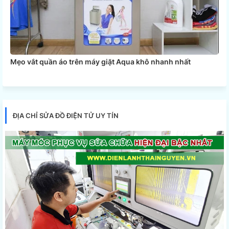
Mẹo vắt quần áo trên máy giặt Aqua khô nhanh nhất
ĐỊA CHỈ SỬA ĐỒ ĐIỆN TỬ UY TÍN