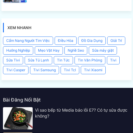
XEM NHANH
Cẩm Nang Người Tìm Việc
Điều Hòa
Đồ Gia Dụng
Giải Trí
Hướng Nghiệp
Mẹo Vặt Hay
Nghề Seo
Sửa máy giặt
Sửa Tivi
Sửa Tủ Lạnh
Tin Tức
Tin Văn Phòng
Tivi
Tivi Casper
Tivi Samsung
Tivi Tcl
Tivi Xiaomi
Bài Đăng Nổi Bật
Vì sao bếp từ Media báo lỗi E7? Có tự sửa được
không?