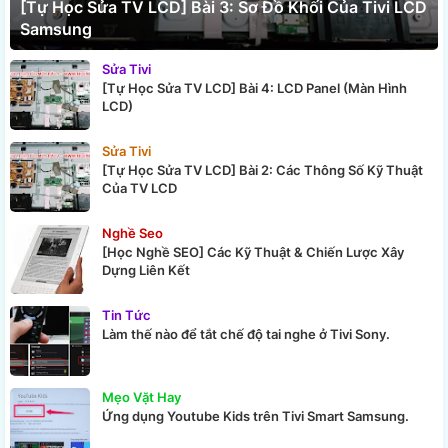
[Tự Học Sửa TV LCD] Bài 3: Sơ Đồ Khối Của Tivi LCD
Samsung
Sửa Tivi
[Tự Học Sửa TV LCD] Bài 4: LCD Panel (Màn Hình
LCD)
Sửa Tivi
[Tự Học Sửa TV LCD] Bài 2: Các Thông Số Kỹ Thuật
Của TV LCD
Nghề Seo
[Học Nghề SEO] Các Kỹ Thuật & Chiến Lược Xây
Dựng Liên Kết
Tin Tức
Làm thế nào để tắt chế độ tai nghe ở Tivi Sony.
Mẹo Vặt Hay
Ứng dụng Youtube Kids trên Tivi Smart Samsung.