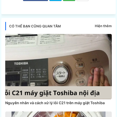
Twi
Wh
tter
ats
Hiện thêm
CÓ THỂ BẠN CŨNG QUAN TÂM
app
Nguyên nhân và cách xử lý lỗi C21 trên máy giặt Toshiba