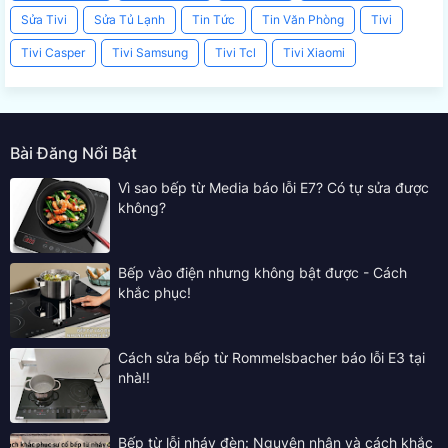
Sửa Tivi
Sửa Tủ Lạnh
Tin Tức
Tin Văn Phòng
Tivi
Tivi Casper
Tivi Samsung
Tivi Tcl
Tivi Xiaomi
Bài Đăng Nổi Bật
Vì sao bếp từ Media báo lỗi E7? Có tự sửa được
không?
Bếp vào điện nhưng không bật được - Cách
khắc phục!
Cách sửa bếp từ Rommelsbacher báo lỗi E3 tại
nhà!!
Bếp từ lỗi nháy đèn: Nguyên nhân và cách khắc