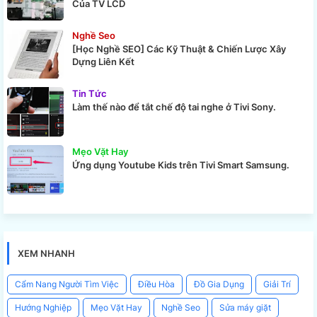
Của TV LCD
Nghề Seo
[Học Nghề SEO] Các Kỹ Thuật & Chiến Lược Xây
Dựng Liên Kết
Tin Tức
Làm thế nào để tắt chế độ tai nghe ở Tivi Sony.
Mẹo Vặt Hay
Ứng dụng Youtube Kids trên Tivi Smart Samsung.
XEM NHANH
Cẩm Nang Người Tìm Việc
Điều Hòa
Đồ Gia Dụng
Giải Trí
Hướng Nghiệp
Mẹo Vặt Hay
Nghề Seo
Sửa máy giặt