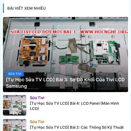
BÀI VIẾT XEM NHIỀU
SỬA TIVI
[Tự Học Sửa TV LCD] Bài 3: Sơ Đồ Khối Của Tivi LCD
Samsung
Sửa Tivi
[Tự Học Sửa TV LCD] Bài 4: LCD Panel (Màn Hình
LCD)
Sửa Tivi
[Tự Học Sửa TV LCD] Bài 2: Các Thông Số Kỹ Thuật