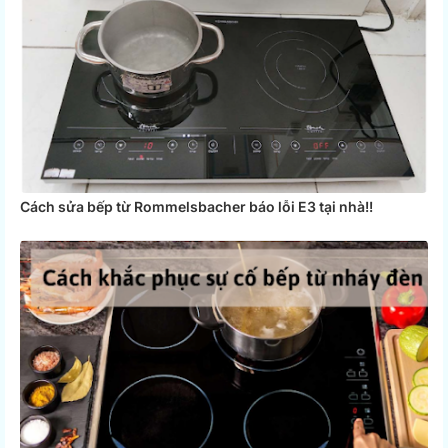
Cách sửa bếp từ Rommelsbacher báo lỗi E3 tại nhà!!