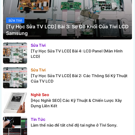
SỬA TIVI
[Tự Học Sửa TV LCD] Bài 3: Sơ Đồ Khối Của Tivi LCD
Samsung
Sửa Tivi
[Tự Học Sửa TV LCD] Bài 4: LCD Panel (Màn Hình
LCD)
Sửa Tivi
[Tự Học Sửa TV LCD] Bài 2: Các Thông Số Kỹ Thuật
Của TV LCD
Nghề Seo
[Học Nghề SEO] Các Kỹ Thuật & Chiến Lược Xây
Dựng Liên Kết
Tin Tức
Làm thế nào để tắt chế độ tai nghe ở Tivi Sony.