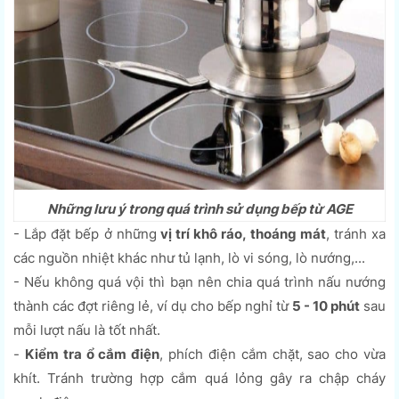
Những lưu ý trong quá trình sử dụng bếp từ AGE
- Lắp đặt bếp ở những
vị trí khô ráo, thoáng mát
, tránh xa
các nguồn nhiệt khác như tủ lạnh, lò vi sóng, lò nướng,...
- Nếu không quá vội thì bạn nên chia quá trình nấu nướng
thành các đợt riêng lẻ, ví dụ cho bếp nghỉ từ
5 - 10 phút
sau
mỗi lượt nấu là tốt nhất.
-
Kiểm tra ổ cắm điện
, phích điện cắm chặt, sao cho vừa
khít. Tránh trường hợp cắm quá lỏng gây ra chập cháy