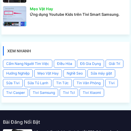
Mẹo Vặt Hay
Ứng dụng Youtube Kids trên Tivi Smart Samsung.
XEM NHANH
Cẩm Nang Người Tìm Việc
Điều Hòa
Đồ Gia Dụng
Giải Trí
Hướng Nghiệp
Mẹo Vặt Hay
Nghề Seo
Sửa máy giặt
Sửa Tivi
Sửa Tủ Lạnh
Tin Tức
Tin Văn Phòng
Tivi
Tivi Casper
Tivi Samsung
Tivi Tcl
Tivi Xiaomi
Bài Đăng Nổi Bật