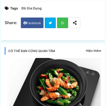
Tags
Đồ Gia Dụng
Facebook
Twi
Wh
tter
ats
Hiện thêm
CÓ THỂ BẠN CŨNG QUAN TÂM
app