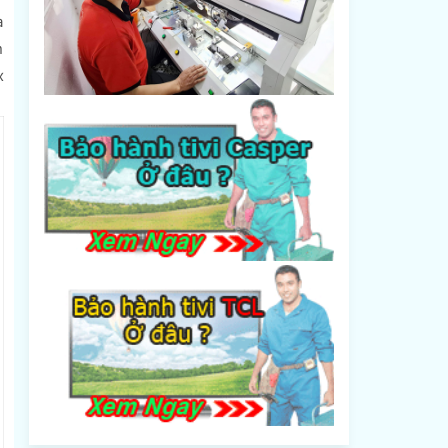
à
n
x