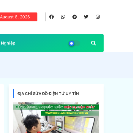
August 6, 2026
 Nghiệp
ĐỊA CHỈ SỬA ĐỒ ĐIỆN TỬ UY TÍN