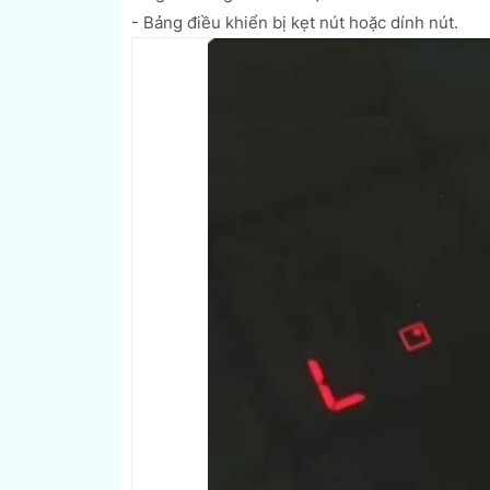
- Bảng điều khiển bị kẹt nút hoặc dính nút.