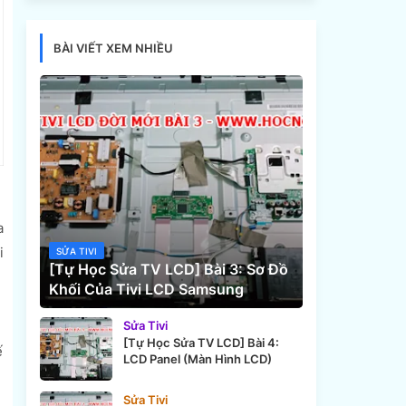
BÀI VIẾT XEM NHIỀU
a
i
SỬA TIVI
[Tự Học Sửa TV LCD] Bài 3: Sơ Đồ
Khối Của Tivi LCD Samsung
Sửa Tivi
[Tự Học Sửa TV LCD] Bài 4:
ế
LCD Panel (Màn Hình LCD)
Sửa Tivi