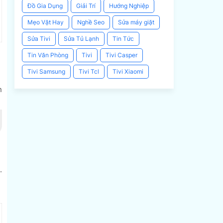
Đồ Gia Dụng
Giải Trí
Hướng Nghiệp
Mẹo Vặt Hay
Nghề Seo
Sửa máy giặt
Sửa Tivi
Sửa Tủ Lạnh
Tin Tức
Tin Văn Phòng
Tivi
Tivi Casper
Tivi Samsung
Tivi Tcl
Tivi Xiaomi
n
.