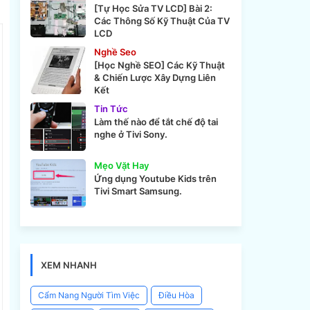
[Tự Học Sửa TV LCD] Bài 2:
Các Thông Số Kỹ Thuật Của TV
LCD
Nghề Seo
[Học Nghề SEO] Các Kỹ Thuật
& Chiến Lược Xây Dựng Liên
Kết
Tin Tức
Làm thế nào để tắt chế độ tai
nghe ở Tivi Sony.
Mẹo Vặt Hay
Ứng dụng Youtube Kids trên
Tivi Smart Samsung.
XEM NHANH
Cẩm Nang Người Tìm Việc
Điều Hòa