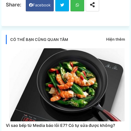
Facebook
Twi
Wh
tter
ats
Hiện thêm
CÓ THỂ BẠN CŨNG QUAN TÂM
app
Vì sao bếp từ Media báo lỗi E7? Có tự sửa được không?