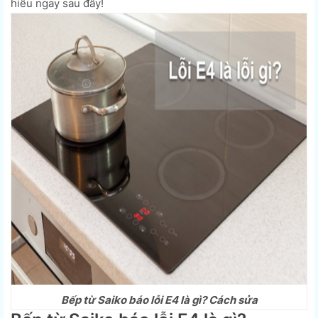
hiểu ngay sau đây!
Bếp từ Saiko báo lỗi E4 là gì? Cách sửa