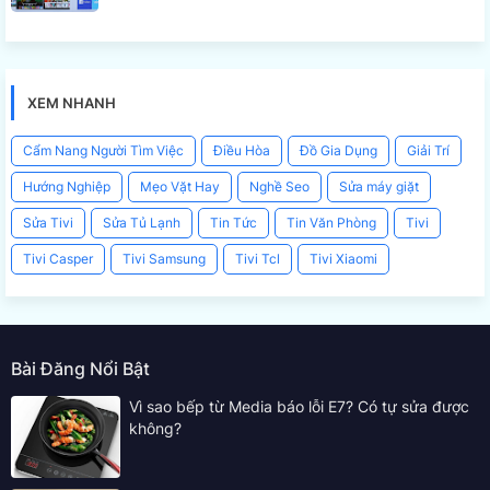
XEM NHANH
Cẩm Nang Người Tìm Việc
Điều Hòa
Đồ Gia Dụng
Giải Trí
Hướng Nghiệp
Mẹo Vặt Hay
Nghề Seo
Sửa máy giặt
Sửa Tivi
Sửa Tủ Lạnh
Tin Tức
Tin Văn Phòng
Tivi
Tivi Casper
Tivi Samsung
Tivi Tcl
Tivi Xiaomi
Bài Đăng Nổi Bật
Vì sao bếp từ Media báo lỗi E7? Có tự sửa được
không?