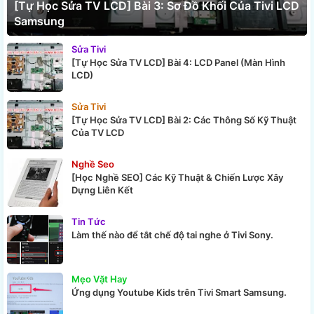
[Tự Học Sửa TV LCD] Bài 3: Sơ Đồ Khối Của Tivi LCD
Samsung
Sửa Tivi
[Tự Học Sửa TV LCD] Bài 4: LCD Panel (Màn Hình
LCD)
Sửa Tivi
[Tự Học Sửa TV LCD] Bài 2: Các Thông Số Kỹ Thuật
Của TV LCD
Nghề Seo
[Học Nghề SEO] Các Kỹ Thuật & Chiến Lược Xây
Dựng Liên Kết
Tin Tức
Làm thế nào để tắt chế độ tai nghe ở Tivi Sony.
Mẹo Vặt Hay
Ứng dụng Youtube Kids trên Tivi Smart Samsung.