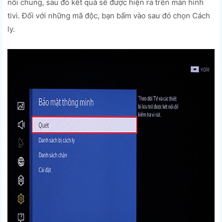
nối chung, sau đó kết quả sẽ được hiện ra trên màn hình
tivi. Đối với những mã độc, bạn bấm vào sau đó chọn Cách
ly.