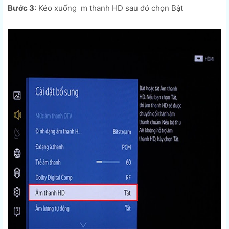
Bước 3
: Kéo xuống m thanh HD sau đó chọn Bật