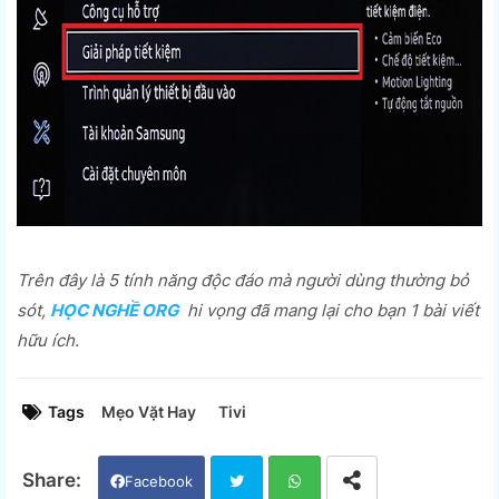
Trên đây là 5 tính năng độc đáo mà người dùng thường bỏ
sót,
HỌC NGHỀ ORG
hi vọng đã mang lại cho bạn 1 bài viết
hữu ích.
Tags
Mẹo Vặt Hay
Tivi
Facebook