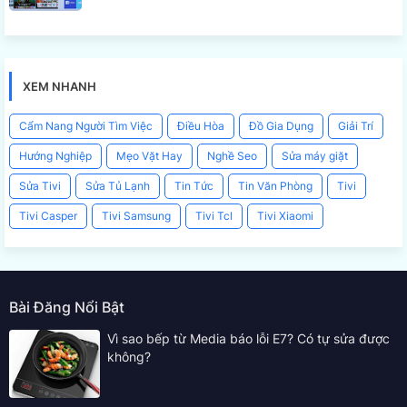
XEM NHANH
Cẩm Nang Người Tìm Việc
Điều Hòa
Đồ Gia Dụng
Giải Trí
Hướng Nghiệp
Mẹo Vặt Hay
Nghề Seo
Sửa máy giặt
Sửa Tivi
Sửa Tủ Lạnh
Tin Tức
Tin Văn Phòng
Tivi
Tivi Casper
Tivi Samsung
Tivi Tcl
Tivi Xiaomi
Bài Đăng Nổi Bật
Vì sao bếp từ Media báo lỗi E7? Có tự sửa được
không?