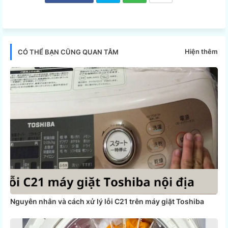
Twi
Wh
tter
ats
Hiện thêm
CÓ THỂ BẠN CŨNG QUAN TÂM
app
Nguyên nhân và cách xử lý lỗi C21 trên máy giặt Toshiba