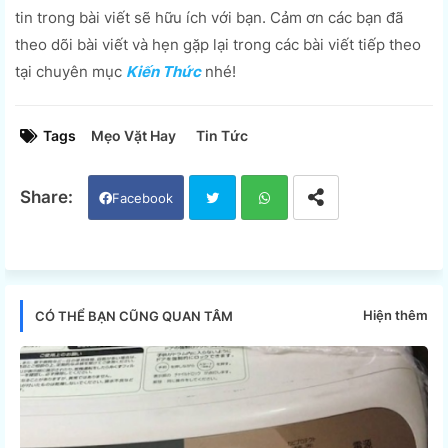
tin trong bài viết sẽ hữu ích với bạn. Cảm ơn các bạn đã
theo dõi bài viết và hẹn gặp lại trong các bài viết tiếp theo
tại chuyên mục
Kiến Thức
nhé!
Tags
Mẹo Vặt Hay
Tin Tức
Facebook
Twi
Wh
tter
ats
Hiện thêm
CÓ THỂ BẠN CŨNG QUAN TÂM
app