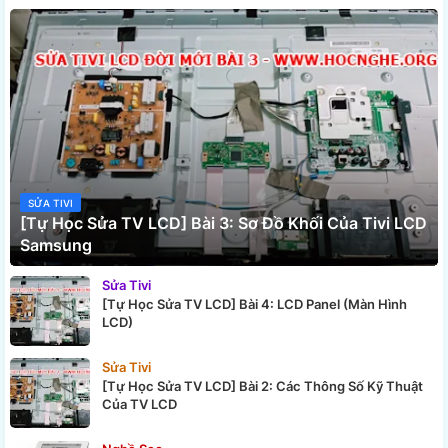
SỬA TIVI
[Tự Học Sửa TV LCD] Bài 3: Sơ Đồ Khối Của Tivi LCD
Samsung
Sửa Tivi
[Tự Học Sửa TV LCD] Bài 4: LCD Panel (Màn Hình
LCD)
Sửa Tivi
[Tự Học Sửa TV LCD] Bài 2: Các Thông Số Kỹ Thuật
Của TV LCD