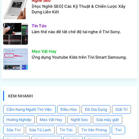
Nghề Seo
[Học Nghề SEO] Các Kỹ Thuật & Chiến Lược Xây
Dựng Liên Kết
Tin Tức
Làm thế nào để tắt chế độ tai nghe ở Tivi Sony.
Mẹo Vặt Hay
Ứng dụng Youtube Kids trên Tivi Smart Samsung.
XEM NHANH
Cẩm Nang Người Tìm Việc
Điều Hòa
Đồ Gia Dụng
Giải Trí
Hướng Nghiệp
Mẹo Vặt Hay
Nghề Seo
Sửa máy giặt
Sửa Tivi
Sửa Tủ Lạnh
Tin Tức
Tin Văn Phòng
Tivi