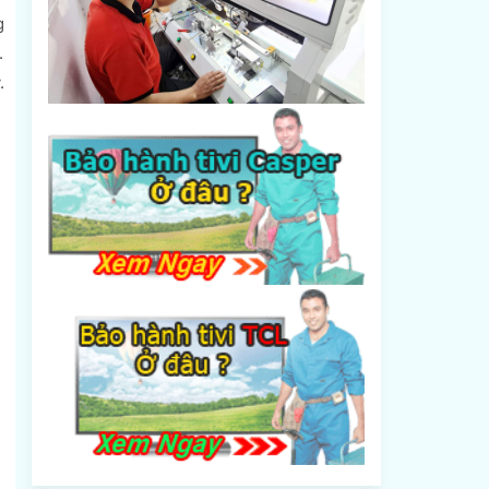
g
.
.