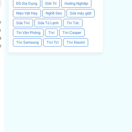
Đồ Gia Dụng
Giải Trí
Hướng Nghiệp
Mẹo Vặt Hay
Nghề Seo
Sửa máy giặt
n
Sửa Tivi
Sửa Tủ Lạnh
Tin Tức
u
Tin Văn Phòng
Tivi
Tivi Casper
à
Tivi Samsung
Tivi Tcl
Tivi Xiaomi
ờ