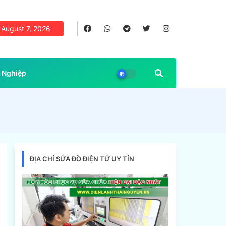
August 7, 2026
 Nghiệp
ĐỊA CHỈ SỬA ĐỒ ĐIỆN TỬ UY TÍN