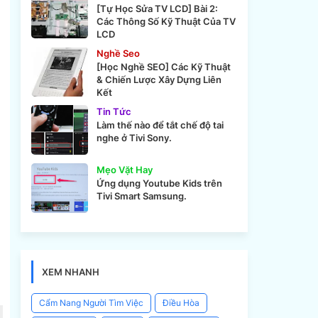
[Tự Học Sửa TV LCD] Bài 2:
Các Thông Số Kỹ Thuật Của TV
LCD
Nghề Seo
[Học Nghề SEO] Các Kỹ Thuật
& Chiến Lược Xây Dựng Liên
Kết
Tin Tức
Làm thế nào để tắt chế độ tai
nghe ở Tivi Sony.
Mẹo Vặt Hay
Ứng dụng Youtube Kids trên
Tivi Smart Samsung.
XEM NHANH
Cẩm Nang Người Tìm Việc
Điều Hòa