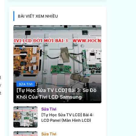
BÀI VIẾT XEM NHIỀU
g
y
SỬA TIVI
[Tự Học Sửa TV LCD] Bài 3: Sơ Đồ
t
Khối Của Tivi LCD Samsung
Sửa Tivi
[Tự Học Sửa TV LCD] Bài 4:
LCD Panel (Màn Hình LCD)
Sửa Tivi