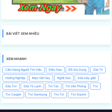
BÀI VIẾT XEM NHIỀU
XEM NHANH
Cẩm Nang Người Tìm Việc
Điều Hòa
Đồ Gia Dụng
Giải Trí
Hướng Nghiệp
Mẹo Vặt Hay
Nghề Seo
Sửa máy giặt
Sửa Tivi
Sửa Tủ Lạnh
Tin Tức
Tin Văn Phòng
Tivi
Tivi Casper
Tivi Samsung
Tivi Tcl
Tivi Xiaomi