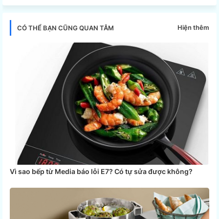
tter
ats
Hiện thêm
CÓ THỂ BẠN CŨNG QUAN TÂM
app
Vì sao bếp từ Media báo lỗi E7? Có tự sửa được không?