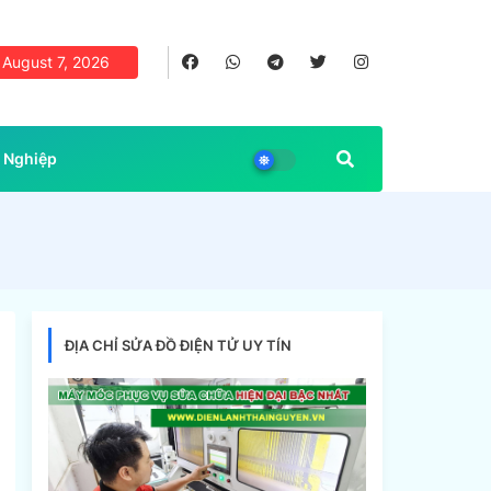
August 7, 2026
 Nghiệp
ĐỊA CHỈ SỬA ĐỒ ĐIỆN TỬ UY TÍN