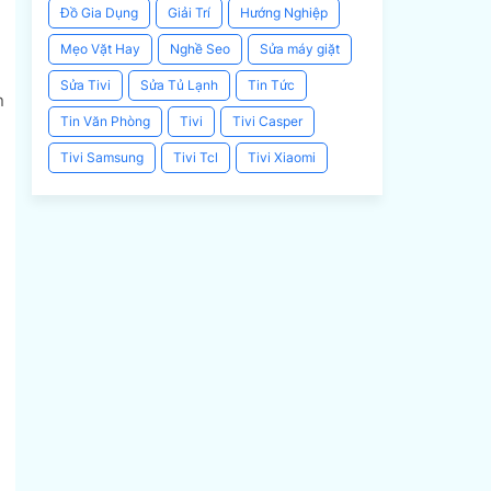
Đồ Gia Dụng
Giải Trí
Hướng Nghiệp
Mẹo Vặt Hay
Nghề Seo
Sửa máy giặt
Sửa Tivi
Sửa Tủ Lạnh
Tin Tức
n
Tin Văn Phòng
Tivi
Tivi Casper
Tivi Samsung
Tivi Tcl
Tivi Xiaomi