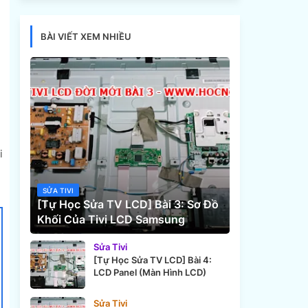
BÀI VIẾT XEM NHIỀU
i
SỬA TIVI
[Tự Học Sửa TV LCD] Bài 3: Sơ Đồ
Khối Của Tivi LCD Samsung
Sửa Tivi
[Tự Học Sửa TV LCD] Bài 4:
LCD Panel (Màn Hình LCD)
Sửa Tivi