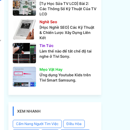
[Tự Học Sửa TV LCD] Bài 2:
Các Thông Số Kỹ Thuật Của TV
LCD
Nghề Seo
.
[Học Nghề SEO] Các Kỹ Thuật
& Chiến Lược Xây Dựng Liên
Kết
,
Tin Tức
Làm thế nào để tắt chế độ tai
nghe ở Tivi Sony.
Mẹo Vặt Hay
Ứng dụng Youtube Kids trên
Tivi Smart Samsung.
XEM NHANH
Cẩm Nang Người Tìm Việc
Điều Hòa