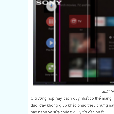
xuất h
Ở trường hợp này, cách duy nhất có thể mang lạ
dưới đây không giúp khắc phục triệu chứng nà
bảo hành và sửa chữa tivi Uy tín gần nhất!