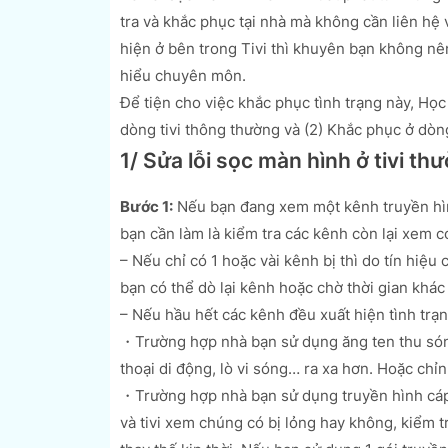
tra và khắc phục tại nhà mà không cần liên hệ
hiện ở bên trong Tivi thì khuyên bạn không nên
hiểu chuyên môn.
Để tiện cho việc khắc phục tình trạng này, Học
dòng tivi thông thường và (2) Khắc phục ở dòng
1/ Sửa lỗi sọc màn hình ở tivi th
Bước 1:
Nếu bạn đang xem một kênh truyền hình
bạn cần làm là kiểm tra các kênh còn lại xem 
– Nếu chỉ có 1 hoặc vài kênh bị thì do tín hiệ
bạn có thể dò lại kênh hoặc chờ thời gian khác
– Nếu hầu hết các kênh đều xuất hiện tình trạ
・Trường hợp nhà bạn sử dụng ăng ten thu sóng,
thoại di động, lò vi sóng… ra xa hơn. Hoặc chỉn
・Trường hợp nhà bạn sử dụng truyền hình cáp/ 
và tivi xem chúng có bị lỏng hay không, kiểm t