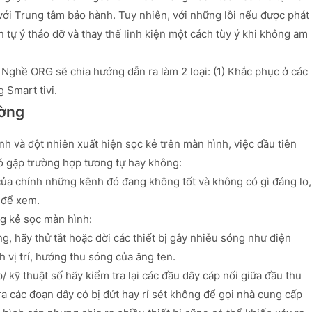
 với Trung tâm bảo hành. Tuy nhiên, với những lỗi nếu được phát
 tự ý tháo dỡ và thay thế linh kiện một cách tùy ý khi không am
 Nghề ORG sẽ chia hướng dẫn ra làm 2 loại: (1) Khắc phục ở các
 Smart tivi.
ường
 và đột nhiên xuất hiện sọc kẻ trên màn hình, việc đầu tiên
có gặp trường hợp tương tự hay không:
u của chính những kênh đó đang không tốt và không có gì đáng lo,
 để xem.
ng kẻ sọc màn hình:
 hãy thử tắt hoặc dời các thiết bị gây nhiễu sóng như điện
h vị trí, hướng thu sóng của ăng ten.
kỹ thuật số hãy kiểm tra lại các đầu dây cáp nối giữa đầu thu
ra các đoạn dây có bị đứt hay rỉ sét không để gọi nhà cung cấp