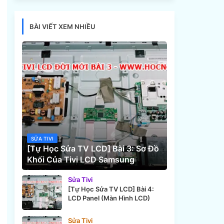
BÀI VIẾT XEM NHIỀU
SỬA TIVI
[Tự Học Sửa TV LCD] Bài 3: Sơ Đồ
Khối Của Tivi LCD Samsung
Sửa Tivi
[Tự Học Sửa TV LCD] Bài 4:
LCD Panel (Màn Hình LCD)
Sửa Tivi