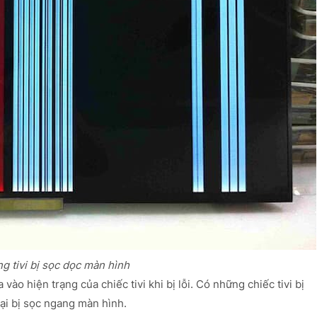
ng tivi bị sọc dọc màn hình
vào hiện trạng của chiếc tivi khi bị lỗi. Có những chiếc tivi bị
ại bị sọc ngang màn hình.