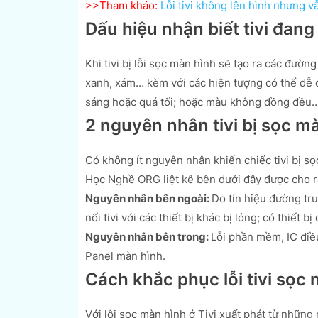
>>Tham khảo:
Lỗi tivi không lên hình nhưng v
Dấu hiệu nhận biết tivi đang
Khi tivi bị lỗi sọc màn hình sẽ tạo ra các đườ
xanh, xám… kèm với các hiện tượng có thể dễ d
sáng hoặc quá tối; hoặc màu không đồng đều
2 nguyên nhân tivi bị sọc m
Có không ít nguyên nhân khiến chiếc tivi bị 
Học Nghề ORG liệt kê bên dưới đây được cho r
Nguyên nhân bên ngoài:
Do tín hiệu đường tru
nối tivi với các thiết bị khác bị lỏng; có thiết 
Nguyên nhân bên trong:
Lỗi phần mềm, IC điề
Panel màn hình.
Cách khắc phục lỗi tivi sọc 
Với lỗi sọc màn hình ở Tivi xuất phát từ nhữn