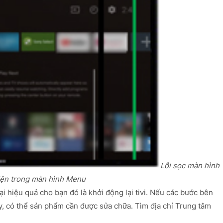
Lỗi sọc màn hình
iện trong màn hình Menu
i hiệu quả cho bạn đó là khởi động lại tivi. Nếu các bước bên
y, có thể sản phẩm cần được sửa chữa. Tìm địa chỉ Trung tâm