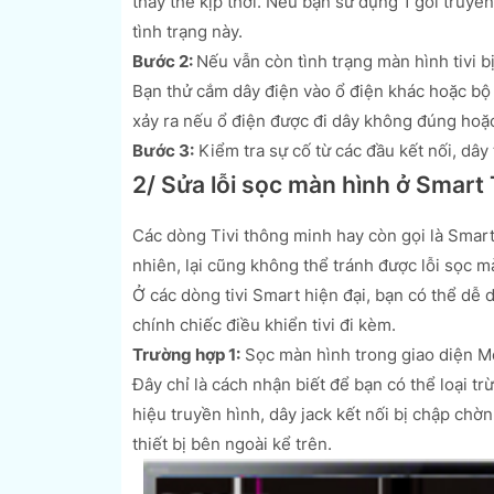
thay thế kịp thời. Nếu bạn sử dụng 1 gói truyền
tình trạng này.
Bước 2:
Nếu vẫn còn tình trạng màn hình tivi b
Bạn thử cắm dây điện vào ổ điện khác hoặc bộ 
xảy ra nếu ổ điện được đi dây không đúng hoặc
Bước 3:
Kiểm tra sự cố từ các đầu kết nối, dây
2/ Sửa lỗi sọc màn hình ở Smart
Các dòng Tivi thông minh hay còn gọi là Smart 
nhiên, lại cũng không thể tránh được lỗi sọc m
Ở các dòng tivi Smart hiện đại, bạn có thể dễ d
chính chiếc điều khiển tivi đi kèm.
Trường hợp 1:
Sọc màn hình trong giao diện M
Đây chỉ là cách nhận biết để bạn có thể loại tr
hiệu truyền hình, dây jack kết nối bị chập chờn
thiết bị bên ngoài kể trên.