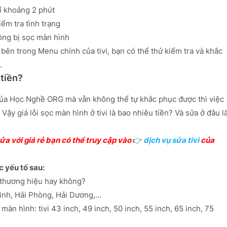
hỉ khoảng 2 phút
kiểm tra tình trạng
ng bị sọc màn hình
ên trong Menu chính của tivi, bạn có thể thử kiểm tra và khắc
.
 tiền?
của Học Nghề ORG mà vẫn không thể tự khắc phục được thì việc
 Vậy giá lỗi sọc màn hình ở tivi là bao nhiêu tiền? Và sửa ở đâu l
ửa với giá rẻ bạn có thể truy cập vào
👉
dịch vụ sửa tivi
của
c yếu tố sau:
có thương hiệu hay không?
Minh, Hải Phòng, Hải Dương,…
àn hình: tivi 43 inch, 49 inch, 50 inch, 55 inch, 65 inch, 75