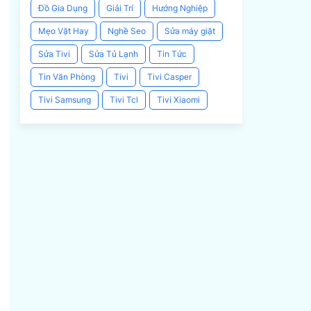
Đồ Gia Dụng
Giải Trí
Hướng Nghiệp
Mẹo Vặt Hay
Nghề Seo
Sửa máy giặt
Sửa Tivi
Sửa Tủ Lạnh
Tin Tức
Tin Văn Phòng
Tivi
Tivi Casper
Tivi Samsung
Tivi Tcl
Tivi Xiaomi