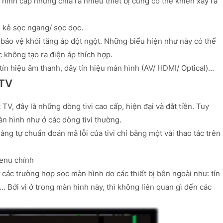
 hình cáp nhưng chia ra nhiều thiết bị cũng có thể khiến xảy ra
ị kẻ sọc ngang/ sọc dọc.
bảo vệ khỏi tăng áp đột ngột. Những biểu hiện như này có thể
 không tạo ra điện áp thích hợp.
 tín hiệu âm thanh, dây tín hiệu màn hình (AV/ HDMI/ Optical)…
 TV
TV, đây là những dòng tivi cao cấp, hiện đại và đắt tiền. Tuy
àn hình như ở các dòng tivi thường.
àng tự chuẩn đoán mã lỗi của tivi chỉ bằng một vài thao tác trên
enu chính
ừ các trường hợp sọc màn hình do các thiết bị bên ngoài như: tín
… Bởi vì ở trong màn hình này, thì không liên quan gì đến các