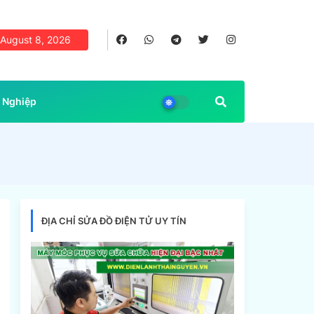
August 8, 2026
 Nghiệp
ĐỊA CHỈ SỬA ĐỒ ĐIỆN TỬ UY TÍN