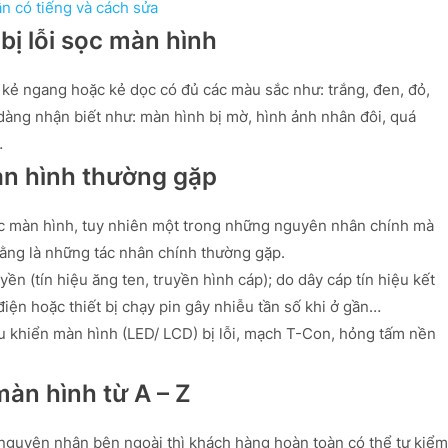
ẫn có tiếng và cách sửa
 bị lỗi sọc màn hình
ng kẻ ngang hoặc kẻ dọc có đủ các màu sắc như: trắng, đen, đỏ,
àng nhận biết như: màn hình bị mờ, hình ảnh nhân đôi, quá
…
àn hình thường gặp
sọc màn hình, tuy nhiên một trong những nguyên nhân chính mà
ằng là những tác nhân chính thường gặp.
yền (tín hiệu ăng ten, truyền hình cáp); do dây cáp tín hiệu kết
bị điện hoặc thiết bị chạy pin gây nhiễu tần số khi ở gần…
u khiển màn hình (LED/ LCD) bị lỗi, mạch T-Con, hỏng tấm nền
màn hình từ A – Z
g nguyên nhân bên ngoài thì khách hàng hoàn toàn có thể tự kiểm