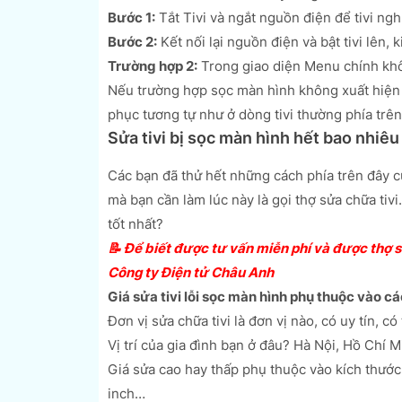
Bước 1:
Tắt Tivi và ngắt nguồn điện để tivi ng
Bước 2:
Kết nối lại nguồn điện và bật tivi lên, 
Trường hợp 2:
Trong giao diện Menu chính khô
Nếu trường hợp sọc màn hình không xuất hiện b
phục tương tự như ở dòng tivi thường phía trên
Sửa tivi bị sọc màn hình hết bao nhiêu
Các bạn đã thử hết những cách phía trên đây 
mà bạn cần làm lúc này là gọi thợ sửa chữa tivi.
tốt nhất?
📝 Để biết được tư vấn miễn phí và được thợ s
Công ty Điện tử Châu Anh
Giá sửa tivi lỗi sọc màn hình phụ thuộc vào cá
Đơn vị sửa chữa tivi là đơn vị nào, có uy tín, 
Vị trí của gia đình bạn ở đâu? Hà Nội, Hồ Chí 
Giá sửa cao hay thấp phụ thuộc vào kích thước m
inch…