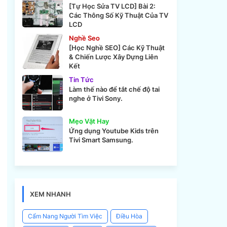
[Tự Học Sửa TV LCD] Bài 2:
Các Thông Số Kỹ Thuật Của TV
LCD
Nghề Seo
[Học Nghề SEO] Các Kỹ Thuật
& Chiến Lược Xây Dựng Liên
Kết
Tin Tức
Làm thế nào để tắt chế độ tai
nghe ở Tivi Sony.
Mẹo Vặt Hay
Ứng dụng Youtube Kids trên
Tivi Smart Samsung.
XEM NHANH
Cẩm Nang Người Tìm Việc
Điều Hòa