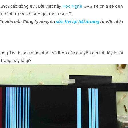
 89% các dòng tivi. Bài viết này
Học Nghề
ORG sẽ chia sẻ đến
 hình trước khi Alo gọi thợ từ A – Z.
ật viên của Công ty chuyên
sửa tivi tại hải dương
tư vấn chia
ng Tivi bị sọc màn hình. Và theo các chuyên gia thì đây là lỗi
 trạng này là gì?