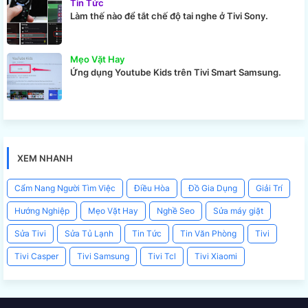
Tin Tức
Làm thế nào để tắt chế độ tai nghe ở Tivi Sony.
Mẹo Vặt Hay
Ứng dụng Youtube Kids trên Tivi Smart Samsung.
XEM NHANH
Cẩm Nang Người Tìm Việc
Điều Hòa
Đồ Gia Dụng
Giải Trí
Hướng Nghiệp
Mẹo Vặt Hay
Nghề Seo
Sửa máy giặt
Sửa Tivi
Sửa Tủ Lạnh
Tin Tức
Tin Văn Phòng
Tivi
Tivi Casper
Tivi Samsung
Tivi Tcl
Tivi Xiaomi