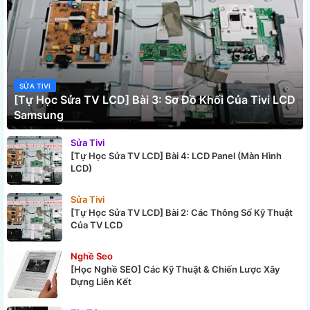
SỬA TIVI
[Tự Học Sửa TV LCD] Bài 3: Sơ Đồ Khối Của Tivi LCD
Samsung
Sửa Tivi
[Tự Học Sửa TV LCD] Bài 4: LCD Panel (Màn Hình
LCD)
Sửa Tivi
[Tự Học Sửa TV LCD] Bài 2: Các Thông Số Kỹ Thuật
Của TV LCD
Nghề Seo
[Học Nghề SEO] Các Kỹ Thuật & Chiến Lược Xây
Dựng Liên Kết